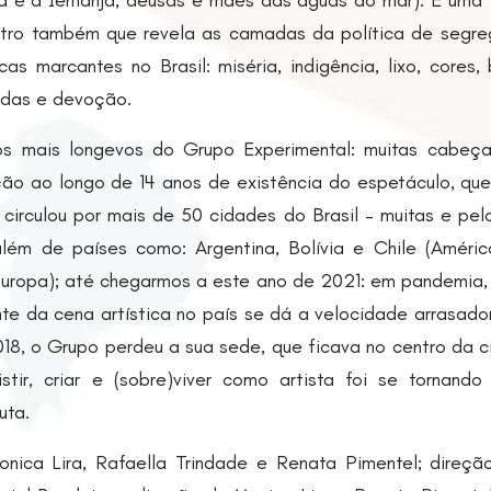
a e a Iemanjá, deusas e mães das águas do mar). É uma 
tro também que revela as camadas da política de segr
as marcantes no Brasil: miséria, indigência, lixo, cores, b
idas e devoção.
os mais longevos do Grupo Experimental: muitas cabeça
o ao longo de 14 anos de existência do espetáculo, qu
 circulou por mais de 50 cidades do Brasil – muitas e pel
lém de países como: Argentina, Bolívia e Chile (América
(Europa); até chegarmos a este ano de 2021: em pandemia,
te da cena artística no país se dá a velocidade arrasado
18, o Grupo perdeu a sua sede, que ficava no centro da c
istir, criar e (sobre)viver como artista foi se tornan
uta.
nica Lira, Rafaella Trindade e Renata Pimentel; direçã