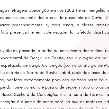
onga metragem Conceição em nós (2021) é um mergulho n
alcado no presente deste ano de pandemia de Covid 19
viver presencialmente e, mais ainda, a classe artíst
ora presencial e em coletividade, foi afetada drasti
 volta ao passado, a pedra de nascimento deste filme r
perimental de Dança, de Recife, sob a direção da bail
 o espetáculo de dança Conceição (com dramaturgia de Mo
lho estreia no Teatro de Santa Isabel, após dois anos de 
o, periferia extremamente populosa da zona norte da c
ue dá nome ao morro e para onde seguem todo ano os de
 Nossa Senhora da Conceição. É uma festa da fé, mas 
onceição é o nome da santa católica que as matrizes ind