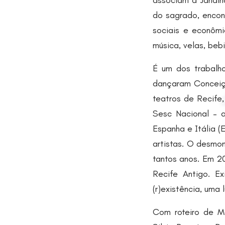
associam a Janaín
do sagrado, encon
sociais e econômic
música, velas, beb
É um dos trabalh
dançaram Conceiçã
teatros de Recife,
Sesc Nacional – a
Espanha e Itália 
artistas. O desmon
tantos anos. Em 20
Recife Antigo. Ex
(r)existência, uma l
Com roteiro de Mo