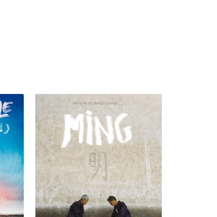
MING
> VÍDEO
+ INFO