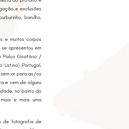
festa do profano e
egação e exclusões
urburinho, barulho,
s e muitos corpos
e se apresentou em
o Palco Giratório /
 Latina) Portugal,
 sem ar para as/os
ra e vem de alguns
idade, no bairro do
do mais e mais uma
o de fotografia de