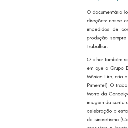
O documentário l
direções: nasce c
impedidos de con
produção sempre f
trabalhar.
O olhar também se
em que o Grupo Ex
Mônica Lira, cria
Pimentel). O traba
Morro da Conceiçã
imagem da santa q
celebração a esta
do sincretismo (C