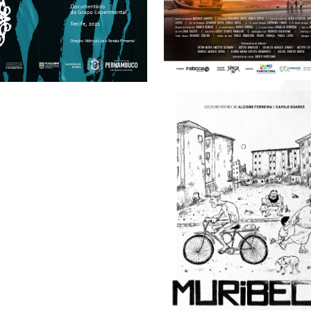
MURIBECA
> VÍDEO
+ INFO