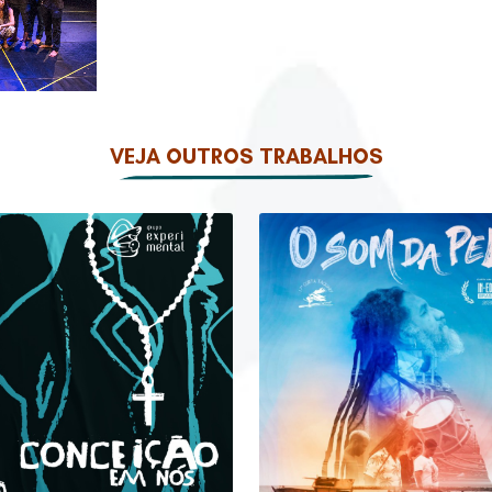
VEJA OUTROS TRABALHOS
ONCEIÇÃO EM NÓS
O SOM DA PELE
+ INFO
> VÍDEO
+ INFO